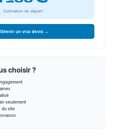
Estimation de départ
btenir un vrai devis →
s choisir ?
 engagement
maines
lisé
an seulement
n du site
livraison