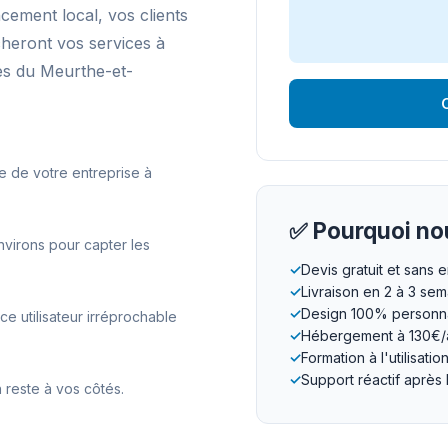
ncement local, vos clients
cheront vos services à
s du Meurthe-et-
O
e de votre entreprise à
✅ Pourquoi nou
virons pour capter les
✓
Devis gratuit et sans
✓
Livraison en 2 à 3 se
✓
Design 100% personna
 utilisateur irréprochable
✓
Hébergement à 130€/
✓
Formation à l'utilisatio
✓
Support réactif après 
 reste à vos côtés.