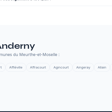
nuel à 130€ comprend un serveur performant, un nom de domaine,
des et la surveillance de disponibilité. Tout ce qu'il faut pour que 
 Anderny
mmunes du Meurthe-et-Moselle :
t
Affléville
Affracourt
Agincourt
Aingeray
Allain