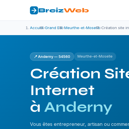
Breiz
Web
Accueil
›
Grand Est
›
Meurthe-et-Moselle
›
Création site i
Meurthe-et-Moselle
📍 Anderny — 54560
Création Sit
Internet
à
Anderny
Vous êtes entrepreneur, artisan ou comme