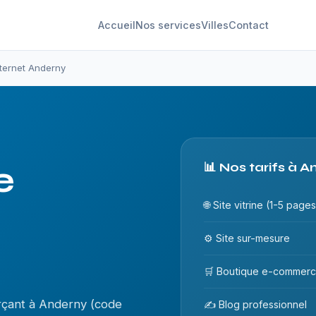
Accueil
Nos services
Villes
Contact
nternet Anderny
e
📊 Nos tarifs à 
🌐 Site vitrine (1-5 pages
⚙️ Site sur-mesure
🛒 Boutique e-commer
rçant à Anderny (code
✍️ Blog professionnel