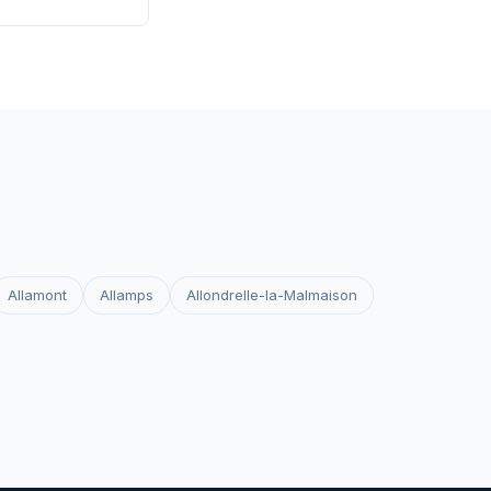
 les certificats
votre site reste
Allamont
Allamps
Allondrelle-la-Malmaison