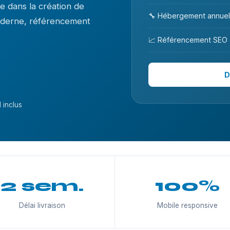
 dans la création de
🔧 Hébergement annuel
moderne, référencement
📈 Référencement SEO
D
 inclus
2 sem.
100%
Délai livraison
Mobile responsive