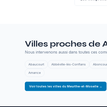
L'hébergement an
SSL, les sauvegar
en ligne.
Villes proches de
Nous intervenons aussi dans toutes ces co
Abaucourt
Abbéville-lès-Conflans
Aboncour
Amance
Voir toutes les villes du Meurthe-et-Moselle →