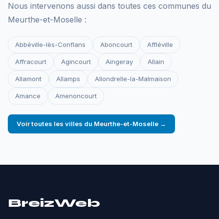
Nous intervenons aussi dans toutes ces communes du
Meurthe-et-Moselle :
Abbéville-lès-Conflans
Aboncourt
Affléville
Affracourt
Agincourt
Aingeray
Allain
Allamont
Allamps
Allondrelle-la-Malmaison
Amance
Amenoncourt
Voir toutes les villes du Meurthe-et-Moselle →
BreizWeb