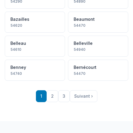
54290
54890
Bazailles
Beaumont
54620
54470
Belleau
Belleville
54610
54940
Benney
Bernécourt
54740
54470
1
2
3
Suivant ›