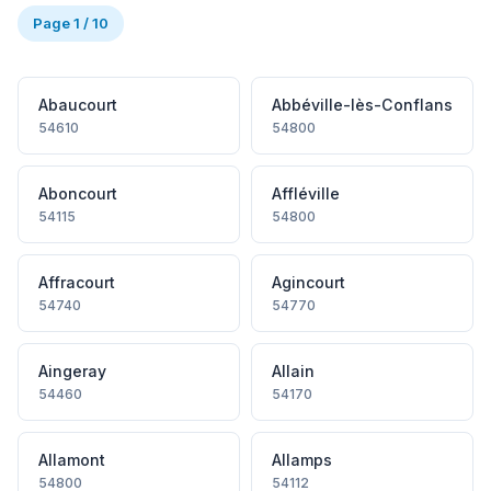
Page 1 / 10
Abaucourt
Abbéville-lès-Conflans
54610
54800
Aboncourt
Affléville
54115
54800
Affracourt
Agincourt
54740
54770
Aingeray
Allain
54460
54170
Allamont
Allamps
54800
54112