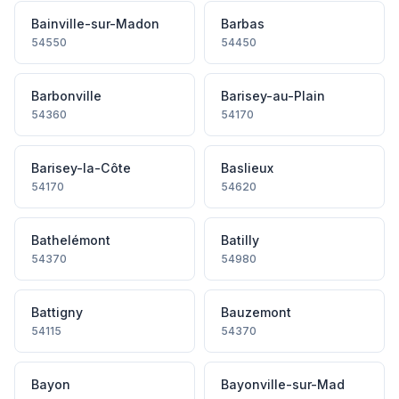
Bainville-sur-Madon
Barbas
54550
54450
Barbonville
Barisey-au-Plain
54360
54170
Barisey-la-Côte
Baslieux
54170
54620
Bathelémont
Batilly
54370
54980
Battigny
Bauzemont
54115
54370
Bayon
Bayonville-sur-Mad