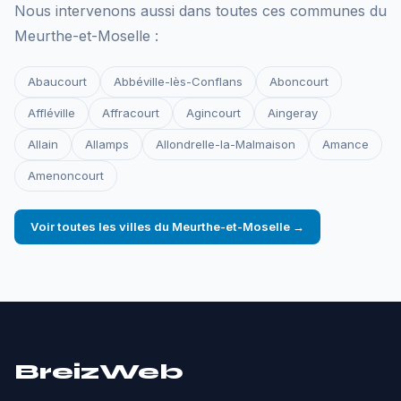
Nous intervenons aussi dans toutes ces communes du
Meurthe-et-Moselle :
Abaucourt
Abbéville-lès-Conflans
Aboncourt
Affléville
Affracourt
Agincourt
Aingeray
Allain
Allamps
Allondrelle-la-Malmaison
Amance
Amenoncourt
Voir toutes les villes du Meurthe-et-Moselle →
BreizWeb