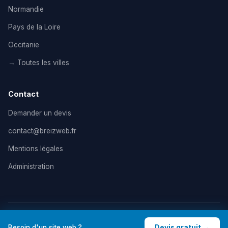
Normandie
Pays de la Loire
Occitanie
→ Toutes les villes
Contact
Demander un devis
contact@breizweb.fr
Mentions légales
Administration
© 2026 BreizWeb — Agence de création de site internet en
Besoin d'un site web ?
Devis gratuit →