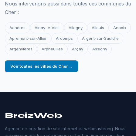
Nous intervenons aussi dans toutes ces communes du
Cher :
Achères
Ainay-le-Vieil
Allogny
Allouis
Annoix
Apremont-sur-Allier
Arcomps
Argent-sur-Sauldre
Argenvières
Arpheuilles
Arçay
Assigny
Voir toutes les villes du Cher →
BreizWeb
Agence de création de site internet et webmastering. Nous
accompagnons les entreprises partout en France dans leur