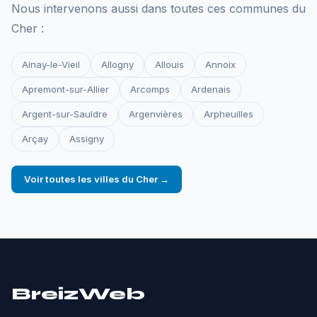
Nous intervenons aussi dans toutes ces communes du
Cher :
Ainay-le-Vieil
Allogny
Allouis
Annoix
Apremont-sur-Allier
Arcomps
Ardenais
Argent-sur-Sauldre
Argenvières
Arpheuilles
Arçay
Assigny
Voir toutes les villes du Cher →
BreizWeb