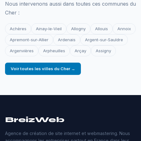
Nous intervenons aussi dans toutes ces communes du
Cher :
Achères
Ainay-le-Vieil
Allogny
Allouis
Annoix
Apremont-sur-Allier
Ardenais
Argent-sur-Sauldre
Argenvières
Arpheuilles
Arçay
Assigny
Voir toutes les villes du Cher →
BreizWeb
Agence de création de site internet et webmastering. Nous
accompagnons les entreprises partout en France dans leur