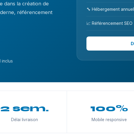
 dans la création de
🔧 Hébergement annuel
moderne, référencement
📈 Référencement SEO
D
 inclus
2 sem.
100%
Délai livraison
Mobile responsive