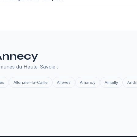
nuel à 130€ comprend un serveur performant, un nom de domaine,
des et la surveillance de disponibilité. Tout ce qu'il faut pour que 
 Annecy
mmunes du Haute-Savoie :
ges
Allonzier-la-Caille
Allèves
Amancy
Ambilly
Andil