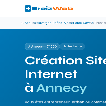
Breiz
Web
Accueil
›
Auvergne-Rhône-Alpes
›
Haute-Savoie
›
Créatio
Haute-Savoie
📍 Annecy — 74000
Création Sit
Internet
à
Annecy
Vous êtes entrepreneur, artisan ou comme