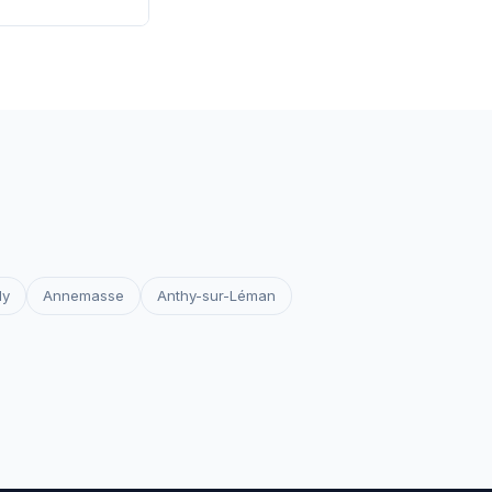
 les certificats
votre site reste
ly
Annemasse
Anthy-sur-Léman