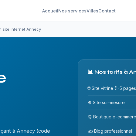
Accueil
Nos services
Villes
Contact
n site internet Annecy
e
📊 Nos tarifs à 
🌐 Site vitrine (1-5 pages
⚙️ Site sur-mesure
🛒 Boutique e-commer
rçant à Annecy (code
✍️ Blog professionnel