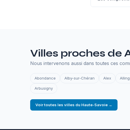
L'hébergement an
SSL, les sauvegar
en ligne.
Villes proches de
Nous intervenons aussi dans toutes ces co
Abondance
Alby-sur-Chéran
Alex
Allin
Arbusigny
Voir toutes les villes du Haute-Savoie →