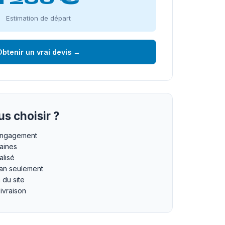
Estimation de départ
btenir un vrai devis →
s choisir ?
 engagement
maines
lisé
an seulement
n du site
livraison