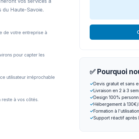
cheront vos services à
 du Haute-Savoie.
O
e de votre entreprise à
irons pour capter les
✅ Pourquoi nou
 utilisateur irréprochable
✓
Devis gratuit et sans
✓
Livraison en 2 à 3 se
✓
Design 100% personna
 reste à vos côtés.
✓
Hébergement à 130€/
✓
Formation à l'utilisatio
✓
Support réactif après 