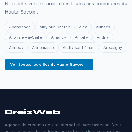
Nous intervenons aussi dans toutes ces communes du
Haute-Savoie :
Abondance
Alby-sur-Chéran
Alex
Allinges
Allonzier-la-Caille
Amancy
Ambilly
Andilly
Annecy
Annemasse
Anthy-sur-Léman
Arbusigny
Voir toutes les villes du Haute-Savoie →
BreizWeb
Agence de création de site internet et webmastering. Nous
accompagnons les entreprises partout en France dans leur