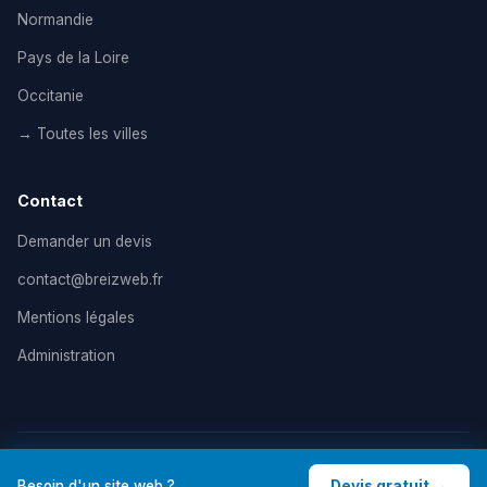
Normandie
Pays de la Loire
Occitanie
→ Toutes les villes
Contact
Demander un devis
contact@breizweb.fr
Mentions légales
Administration
© 2026 BreizWeb — Agence de création de site internet en
Besoin d'un site web ?
Devis gratuit →