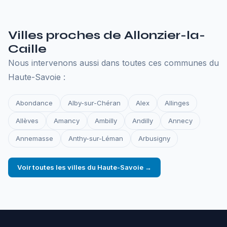
Tout ce qu'il faut pour que votre site reste en ligne.
Villes proches de Allonzier-la-
Caille
Nous intervenons aussi dans toutes ces communes du
Haute-Savoie :
Abondance
Alby-sur-Chéran
Alex
Allinges
Allèves
Amancy
Ambilly
Andilly
Annecy
Annemasse
Anthy-sur-Léman
Arbusigny
Voir toutes les villes du Haute-Savoie →