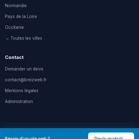
Normandie
Pays de la Loire
Occitanie
→ Toutes les villes
Contact
Demander un devis
contact@breizweb.fr
Mentions légales
Administration
© 2026 BreizWeb — Agence de création de site internet en
Besoin d'un site web ?
Devis gratuit →