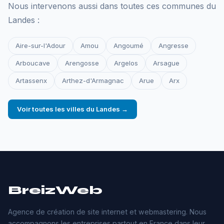
Nous intervenons aussi dans toutes ces communes du
Landes :
Aire-sur-l'Adour
Amou
Angoumé
Angresse
Arboucave
Arengosse
Argelos
Arsague
Artassenx
Arthez-d'Armagnac
Arue
Arx
Voir toutes les villes du Landes →
BreizWeb
Agence de création de site internet et webmastering. Nous
accompagnons les entreprises partout en France dans leur