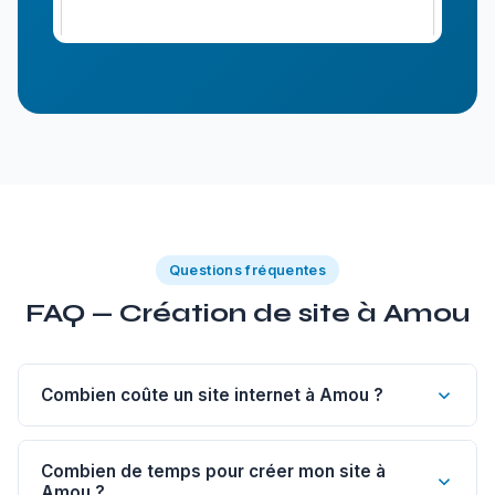
Questions fréquentes
FAQ — Création de site à Amou
Combien coûte un site internet à Amou ?
Un site vitrine de 1 à 5 pages à Amou commence à 1
200€. Un site sur-mesure est à partir de 1 800€, un e-
Combien de temps pour créer mon site à
Amou ?
commerce dès 2 500€, un blog dès 500€.