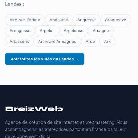
Landes :
Aire-sur-l'Adour
Angoumé
Angresse
Arboucave
Arengosse
Argelos
Argelouse
Arsague
Artassenx
Arthez-d'Armagnac
Arue
Arx
Voir toutes les villes du Landes →
BreizWeb
Agence de création de site internet et webmastering. Nous
accompagnons les entreprises partout en France dans leur
développement digital.