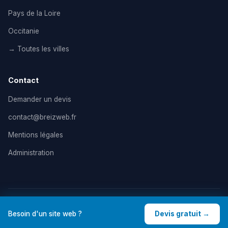
Pays de la Loire
Occitanie
→ Toutes les villes
Contact
Demander un devis
contact@breizweb.fr
Mentions légales
Administration
© 2026 BreizWeb — Agence de création de site internet en
Besoin d'un site web ?
Devis gratuit →
France. Tous droits réservés. |
Mentions légales