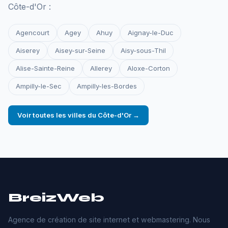
Côte-d'Or :
Agencourt
Agey
Ahuy
Aignay-le-Duc
Aiserey
Aisey-sur-Seine
Aisy-sous-Thil
Alise-Sainte-Reine
Allerey
Aloxe-Corton
Ampilly-le-Sec
Ampilly-les-Bordes
Voir toutes les villes du Côte-d'Or →
BreizWeb
Agence de création de site internet et webmastering. Nous