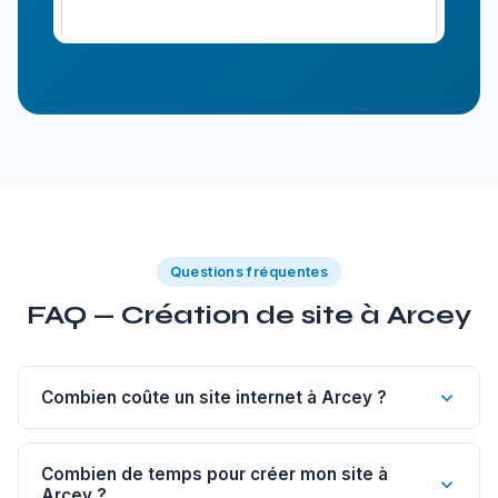
Questions fréquentes
FAQ — Création de site à Arcey
Combien coûte un site internet à Arcey ?
Un site vitrine de 1 à 5 pages à Arcey commence à 1
200€. Un site sur-mesure est à partir de 1 800€, un e-
Combien de temps pour créer mon site à
Arcey ?
commerce dès 2 500€, un blog dès 500€.