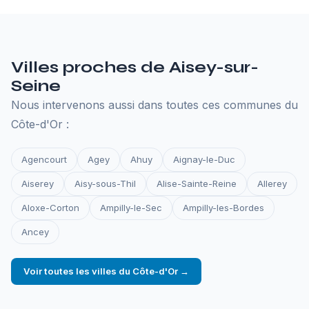
les sauvegardes et la surveillance de disponibilité.
Tout ce qu'il faut pour que votre site reste en ligne.
Villes proches de Aisey-sur-
Seine
Nous intervenons aussi dans toutes ces communes du
Côte-d'Or :
Agencourt
Agey
Ahuy
Aignay-le-Duc
Aiserey
Aisy-sous-Thil
Alise-Sainte-Reine
Allerey
Aloxe-Corton
Ampilly-le-Sec
Ampilly-les-Bordes
Ancey
Voir toutes les villes du Côte-d'Or →