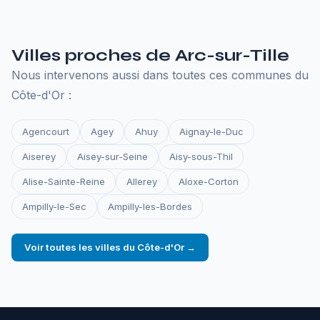
Tout ce qu'il faut pour que votre site reste en ligne.
Villes proches de Arc-sur-Tille
Nous intervenons aussi dans toutes ces communes du
Côte-d'Or :
Agencourt
Agey
Ahuy
Aignay-le-Duc
Aiserey
Aisey-sur-Seine
Aisy-sous-Thil
Alise-Sainte-Reine
Allerey
Aloxe-Corton
Ampilly-le-Sec
Ampilly-les-Bordes
Voir toutes les villes du Côte-d'Or →