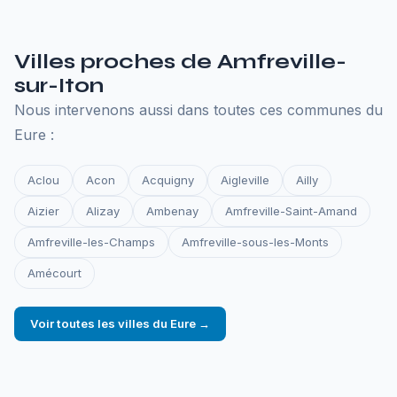
Tout ce qu'il faut pour que votre site reste en ligne.
Villes proches de Amfreville-
sur-Iton
Nous intervenons aussi dans toutes ces communes du
Eure :
Aclou
Acon
Acquigny
Aigleville
Ailly
Aizier
Alizay
Ambenay
Amfreville-Saint-Amand
Amfreville-les-Champs
Amfreville-sous-les-Monts
Amécourt
Voir toutes les villes du Eure →