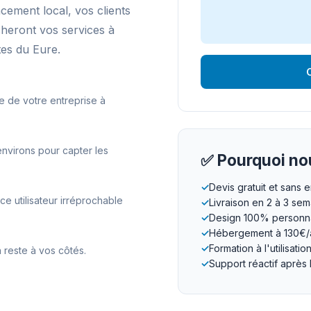
ncement local, vos clients
cheront vos services à
es du Eure.
O
e de votre entreprise à
nvirons pour capter les
✅ Pourquoi nou
✓
Devis gratuit et sans
 utilisateur irréprochable
✓
Livraison en 2 à 3 se
✓
Design 100% personna
✓
Hébergement à 130€/
✓
Formation à l'utilisatio
 reste à vos côtés.
✓
Support réactif après 