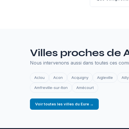
L'hébergement an
SSL, les sauvegar
en ligne.
Villes proches d
Nous intervenons aussi dans toutes ces com
Aclou
Acon
Acquigny
Aigleville
Ailly
Amfreville-sur-Iton
Amécourt
Voir toutes les villes du Eure →