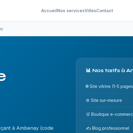
Accueil
Nos services
Villes
Contact
ay
e
📊 Nos tarifs à
🌐 Site vitrine (1-5 pages
⚙️ Site sur-mesure
🛒 Boutique e-commer
rçant à Ambenay (code
✍️ Blog professionnel