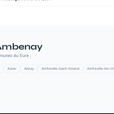
nuel à 130€ comprend un serveur performant, un nom de domaine,
des et la surveillance de disponibilité. Tout ce qu'il faut pour que 
e Ambenay
munes du Eure :
Aizier
Alizay
Amfreville-Saint-Amand
Amfreville-les-