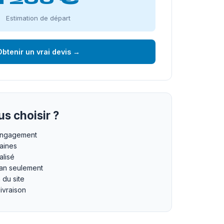
Estimation de départ
btenir un vrai devis →
s choisir ?
 engagement
maines
lisé
an seulement
n du site
livraison