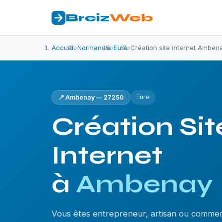
Breiz
Web
Accueil
›
Normandie
›
Eure
›
Création site internet Amben
Eure
📍 Ambenay — 27250
Création Sit
Internet
à
Ambenay
Vous êtes entrepreneur, artisan ou comme