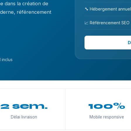
 dans la création de
🔧 Hébergement annuel
moderne, référencement
📈 Référencement SEO
D
 inclus
2 sem.
100%
Délai livraison
Mobile responsive