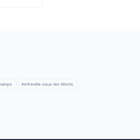
 les certificats
votre site reste
Champs
Amfreville-sous-les-Monts