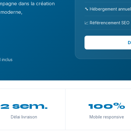
mpagne dans la création
🔧 Hébergement annuel
n moderne,
📈 Référencement SEO
D
 inclus
2 sem.
100%
Délai livraison
Mobile responsive