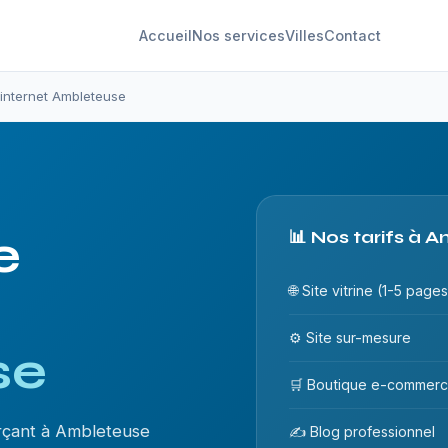
Accueil
Nos services
Villes
Contact
 internet Ambleteuse
e
📊 Nos tarifs à 
🌐 Site vitrine (1-5 pages
⚙️ Site sur-mesure
se
🛒 Boutique e-commer
rçant à Ambleteuse
✍️ Blog professionnel