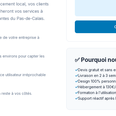
ncement local, vos clients
cheront vos services à
tes du Pas-de-Calais.
O
e de votre entreprise à
 environs pour capter les
✅ Pourquoi nou
✓
Devis gratuit et sans
 utilisateur irréprochable
✓
Livraison en 2 à 3 se
✓
Design 100% personna
✓
Hébergement à 130€/
✓
Formation à l'utilisatio
 reste à vos côtés.
✓
Support réactif après 