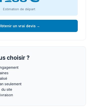
Estimation de départ
btenir un vrai devis →
s choisir ?
 engagement
maines
lisé
an seulement
n du site
livraison