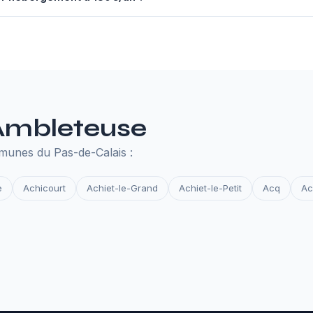
nuel à 130€ comprend un serveur performant, un nom de domaine,
des et la surveillance de disponibilité. Tout ce qu'il faut pour que 
 Ambleteuse
munes du Pas-de-Calais :
e
Achicourt
Achiet-le-Grand
Achiet-le-Petit
Acq
Ac