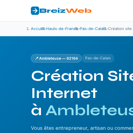
Breiz
Web
Accueil
›
Hauts-de-France
›
Pas-de-Calais
›
Création site
Pas-de-Calais
📍 Ambleteuse — 62164
Création Sit
Internet
à
Ambleteu
Vous êtes entrepreneur, artisan ou comme