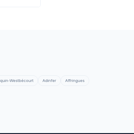
 les certificats
votre site reste
quin-Westbécourt
Adinfer
Affringues