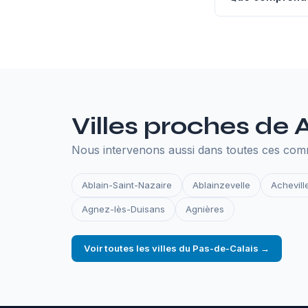
L'hébergement an
SSL, les sauvegar
en ligne.
Villes proches de
Nous intervenons aussi dans toutes ces com
Ablain-Saint-Nazaire
Ablainzevelle
Achevill
Agnez-lès-Duisans
Agnières
Voir toutes les villes du Pas-de-Calais →