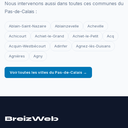
Nous intervenons aussi dans toutes ces communes du
Pas-de-Calais :
Ablain-Saint-Nazaire
Ablainzevelle
Acheville
Achicourt
Achiet-le-Grand
Achiet-le-Petit
Acq
Acquin-Westbécourt
Adinfer
Agnez-lès-Duisans
Agnières
Agny
Voir toutes les villes du Pas-de-Calais →
BreizWeb