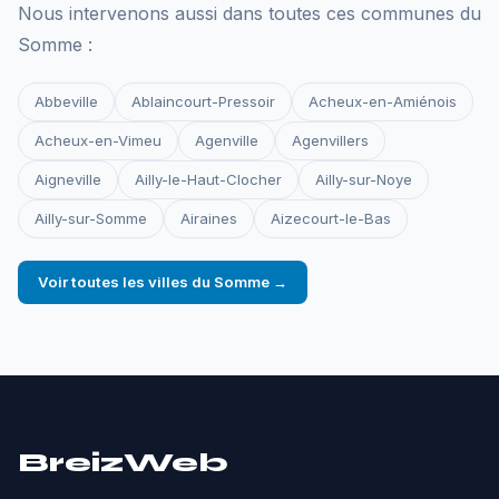
Nous intervenons aussi dans toutes ces communes du
Somme :
Abbeville
Ablaincourt-Pressoir
Acheux-en-Amiénois
Acheux-en-Vimeu
Agenville
Agenvillers
Aigneville
Ailly-le-Haut-Clocher
Ailly-sur-Noye
Ailly-sur-Somme
Airaines
Aizecourt-le-Bas
Voir toutes les villes du Somme →
BreizWeb