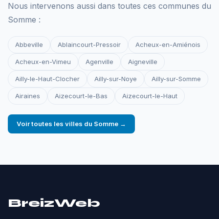
Nous intervenons aussi dans toutes ces communes du
Somme :
Abbeville
Ablaincourt-Pressoir
Acheux-en-Amiénois
Acheux-en-Vimeu
Agenville
Aigneville
Ailly-le-Haut-Clocher
Ailly-sur-Noye
Ailly-sur-Somme
Airaines
Aizecourt-le-Bas
Aizecourt-le-Haut
Voir toutes les villes du Somme →
BreizWeb