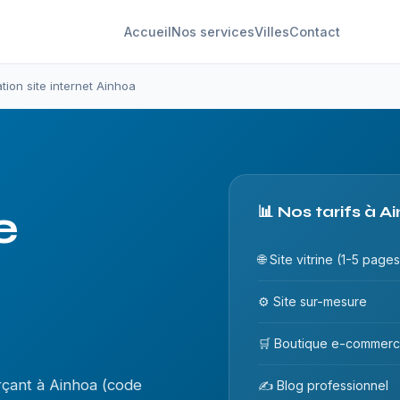
Accueil
Nos services
Villes
Contact
tion site internet Ainhoa
e
📊 Nos tarifs à A
🌐 Site vitrine (1-5 pages
⚙️ Site sur-mesure
🛒 Boutique e-commer
çant à Ainhoa (code
✍️ Blog professionnel