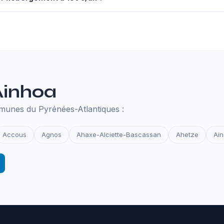
nuel à 130€ comprend un serveur performant, un nom de domaine,
des et la surveillance de disponibilité. Tout ce qu'il faut pour que 
Ainhoa
munes du Pyrénées-Atlantiques :
Accous
Agnos
Ahaxe-Alciette-Bascassan
Ahetze
Ain