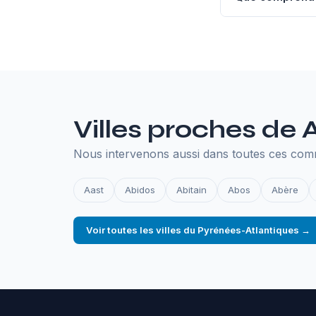
L'hébergement an
SSL, les sauvegar
en ligne.
Villes proches de 
Nous intervenons aussi dans toutes ces com
Aast
Abidos
Abitain
Abos
Abère
Voir toutes les villes du Pyrénées-Atlantiques →