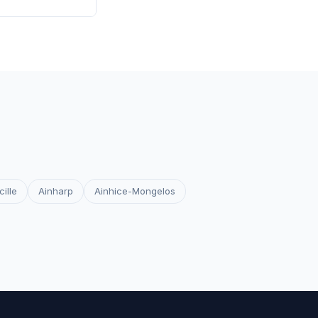
 les certificats
votre site reste
cille
Ainharp
Ainhice-Mongelos