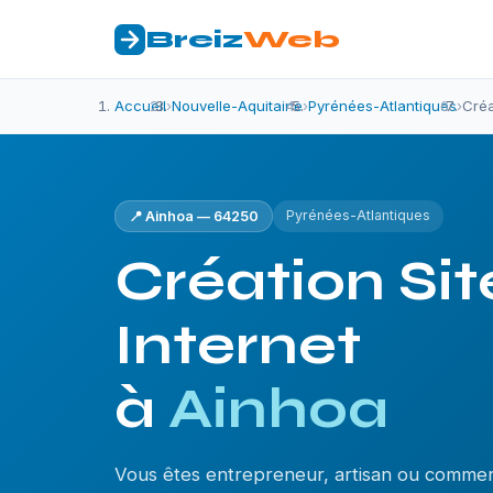
Breiz
Web
Accueil
›
Nouvelle-Aquitaine
›
Pyrénées-Atlantiques
›
Créa
Pyrénées-Atlantiques
📍 Ainhoa — 64250
Création Sit
Internet
à
Ainhoa
Vous êtes entrepreneur, artisan ou commer