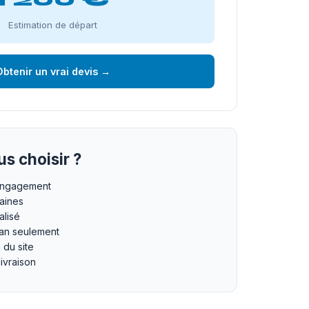
Estimation de départ
btenir un vrai devis →
s choisir ?
 engagement
maines
lisé
an seulement
n du site
livraison