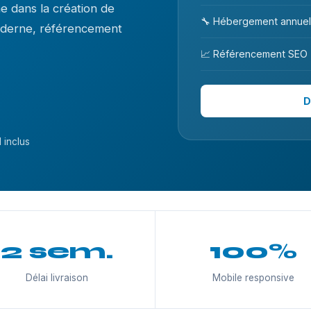
 dans la création de
🔧 Hébergement annuel
moderne, référencement
📈 Référencement SEO
D
 inclus
2 sem.
100%
Délai livraison
Mobile responsive