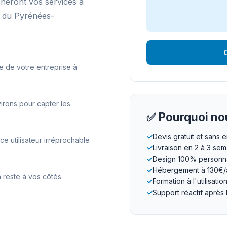
cheront vos services à
 du Pyrénées-
O
e de votre entreprise à
irons pour capter les
✅ Pourquoi nou
✓
Devis gratuit et sans
 utilisateur irréprochable
✓
Livraison en 2 à 3 se
✓
Design 100% personna
✓
Hébergement à 130€/
 reste à vos côtés.
✓
Formation à l'utilisatio
✓
Support réactif après 