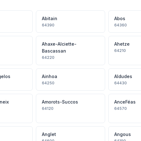
Abitain
Abos
64390
64360
Ahaxe-Alciette-
Ahetze
Bascassan
64210
64220
gelos
Ainhoa
Aldudes
64250
64430
neix
Amorots-Succos
AnceFéas
64120
64570
Anglet
Angous
64600
64190