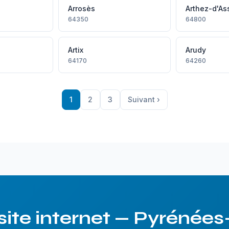
y
Arrosès
Arthez-d'As
64350
64800
Artix
Arudy
64170
64260
1
2
3
Suivant ›
 site internet — Pyrénées