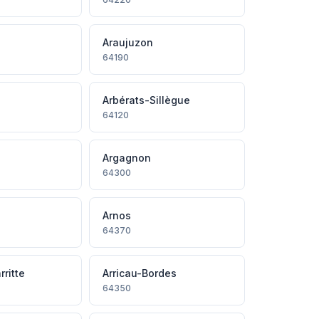
Araujuzon
64190
Arbérats-Sillègue
64120
Argagnon
64300
Arnos
64370
ritte
Arricau-Bordes
64350