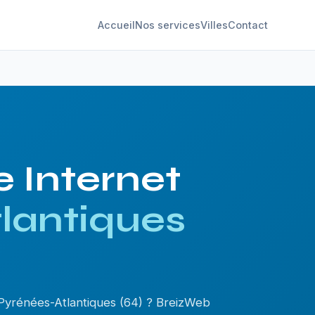
Accueil
Nos services
Villes
Contact
e Internet
lantiques
Pyrénées-Atlantiques (64) ? BreizWeb