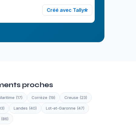
ments proches
aritime (17)
Corrèze (19)
Creuse (23)
33)
Landes (40)
Lot-et-Garonne (47)
 (86)