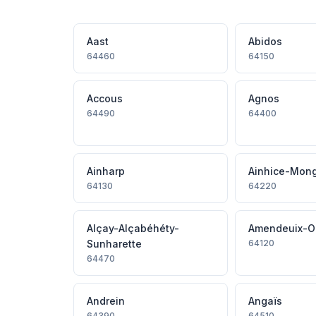
Aast
Abidos
64460
64150
Accous
Agnos
64490
64400
Ainharp
Ainhice-Mon
64130
64220
Alçay-Alçabéhéty-
Amendeuix-O
Sunharette
64120
64470
Andrein
Angaïs
64390
64510