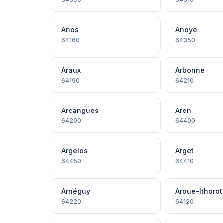
Anos
Anoye
64160
64350
Araux
Arbonne
64190
64210
Arcangues
Aren
64200
64400
Argelos
Arget
64450
64410
Arnéguy
Aroue-Ithoro
64220
64120