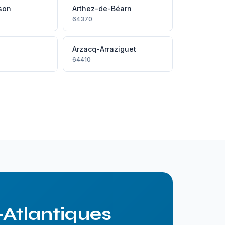
son
Arthez-de-Béarn
64370
Arzacq-Arraziguet
64410
-Atlantiques