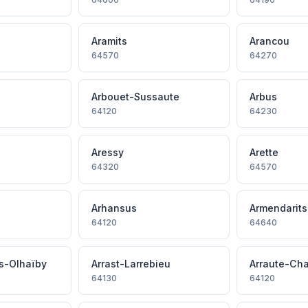
Aramits
Arancou
64570
64270
Arbouet-Sussaute
Arbus
64120
64230
Aressy
Arette
64320
64570
Arhansus
Armendarits
64120
64640
ts-Olhaïby
Arrast-Larrebieu
Arraute-Char
64130
64120