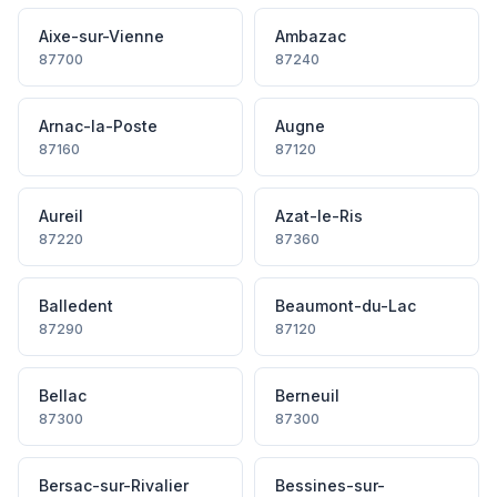
Aixe-sur-Vienne
Ambazac
87700
87240
Arnac-la-Poste
Augne
87160
87120
Aureil
Azat-le-Ris
87220
87360
Balledent
Beaumont-du-Lac
87290
87120
Bellac
Berneuil
87300
87300
Bersac-sur-Rivalier
Bessines-sur-