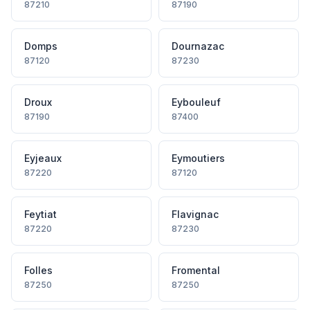
87210
87190
Domps
Dournazac
87120
87230
Droux
Eybouleuf
87190
87400
Eyjeaux
Eymoutiers
87220
87120
Feytiat
Flavignac
87220
87230
Folles
Fromental
87250
87250