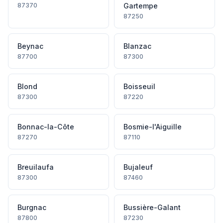
87370
Gartempe
87250
Beynac
Blanzac
87700
87300
Blond
Boisseuil
87300
87220
Bonnac-la-Côte
Bosmie-l'Aiguille
87270
87110
Breuilaufa
Bujaleuf
87300
87460
Burgnac
Bussière-Galant
87800
87230