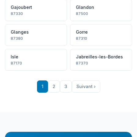
Gajoubert
Glandon
87330
87500
Glanges
Gorre
87380
87310
Isle
Jabreilles-les-Bordes
87170
87370
1
2
3
Suivant ›