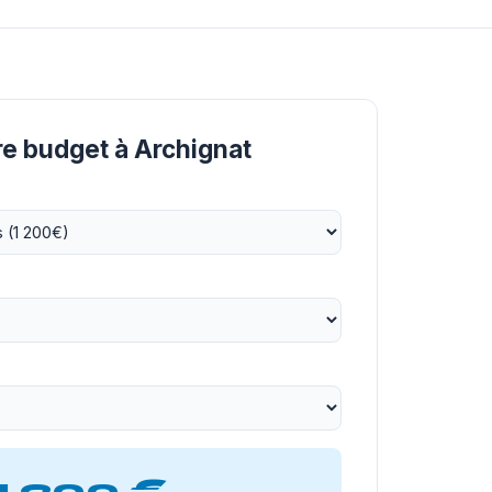
re budget à Archignat
1 200 €