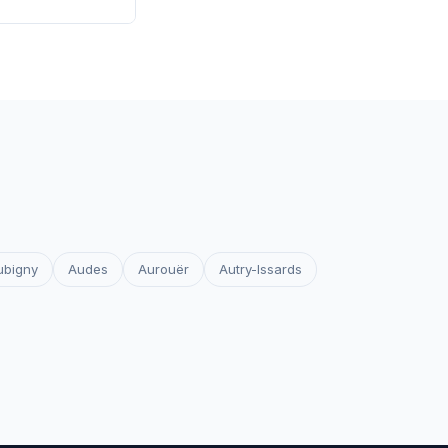
 les certificats
votre site reste
ubigny
Audes
Aurouër
Autry-Issards