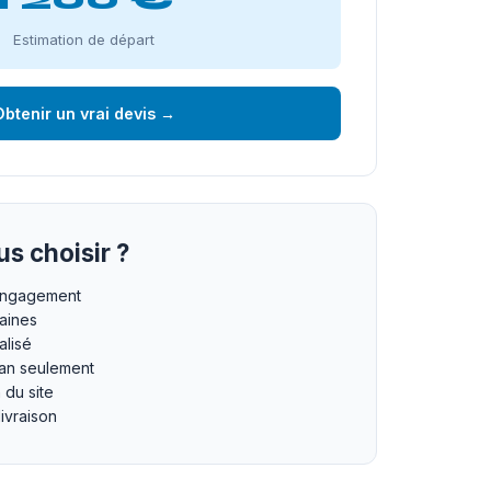
Estimation de départ
btenir un vrai devis →
s choisir ?
 engagement
maines
lisé
an seulement
n du site
livraison