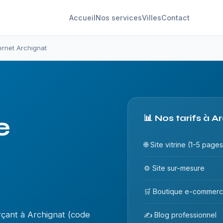
Accueil
Nos services
Villes
Contact
ternet Archignat
e
📊 Nos tarifs à A
🌐 Site vitrine (1-5 pages
⚙️ Site sur-mesure
🛒 Boutique e-commer
çant à Archignat (code
✍️ Blog professionnel