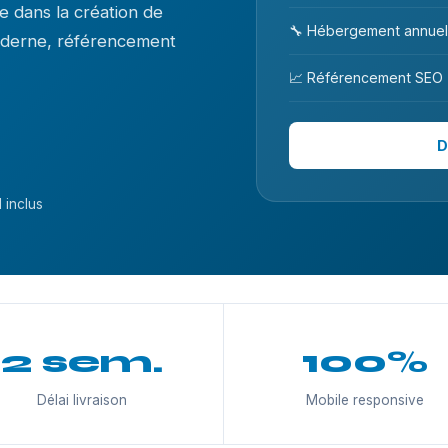
 dans la création de
🔧 Hébergement annuel
moderne, référencement
📈 Référencement SEO
D
 inclus
2 sem.
100%
Délai livraison
Mobile responsive