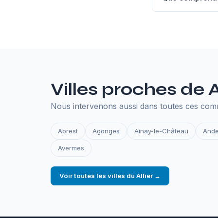
L'hébergement an
SSL, les sauvegar
en ligne.
Villes proches de 
Nous intervenons aussi dans toutes ces comm
Abrest
Agonges
Ainay-le-Château
Ande
Avermes
Voir toutes les villes du Allier →