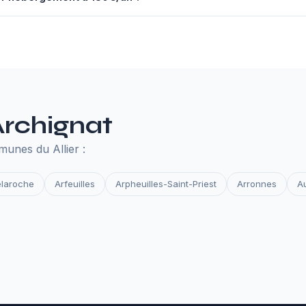
nuel à 130€ comprend un serveur performant, un nom de domaine,
des et la surveillance de disponibilité. Tout ce qu'il faut pour que 
Archignat
unes du Allier :
laroche
Arfeuilles
Arpheuilles-Saint-Priest
Arronnes
A