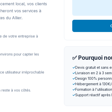
ncement local, vos clients
cheront vos services à
s du Allier.
O
e de votre entreprise à
environs pour capter les
✅ Pourquoi nou
✓
Devis gratuit et sans
 utilisateur irréprochable
✓
Livraison en 2 à 3 se
✓
Design 100% personna
✓
Hébergement à 130€/
✓
Formation à l'utilisatio
 reste à vos côtés.
✓
Support réactif après 