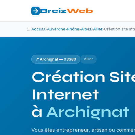
Breiz
Web
Accueil
›
Auvergne-Rhône-Alpes
›
Allier
›
Création site in
Allier
📍 Archignat — 03380
Création Sit
Internet
à
Archignat
Vous êtes entrepreneur, artisan ou commer