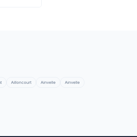
 les certificats
votre site reste
t
Ailloncourt
Ainvelle
Ainvelle