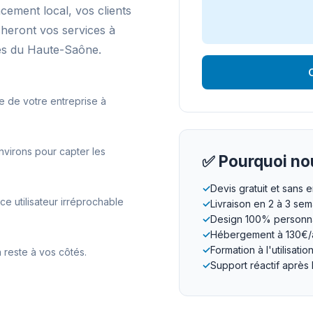
ncement local, vos clients
cheront vos services à
es du Haute-Saône.
O
e de votre entreprise à
virons pour capter les
✅ Pourquoi nou
✓
Devis gratuit et sans
 utilisateur irréprochable
✓
Livraison en 2 à 3 se
✓
Design 100% personna
✓
Hébergement à 130€/
✓
Formation à l'utilisatio
 reste à vos côtés.
✓
Support réactif après 