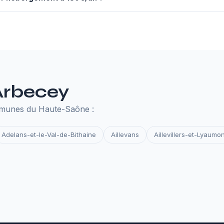
nuel à 130€ comprend un serveur performant, un nom de domaine,
des et la surveillance de disponibilité. Tout ce qu'il faut pour que 
 Arbecey
mmunes du Haute-Saône :
Adelans-et-le-Val-de-Bithaine
Aillevans
Aillevillers-et-Lyaumon