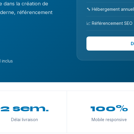
 dans la création de
🔧 Hébergement annuel
moderne, référencement
📈 Référencement SEO
D
 inclus
2 sem.
100%
Délai livraison
Mobile responsive