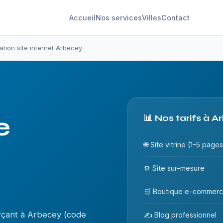
Accueil
Nos services
Villes
Contact
ation site internet Arbecey
e
📊 Nos tarifs à 
🌐 Site vitrine (1-5 pages
⚙️ Site sur-mesure
🛒 Boutique e-commer
rçant à Arbecey (code
✍️ Blog professionnel