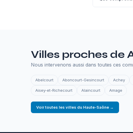
L'hébergement an
SSL, les sauvegar
en ligne.
Villes proches de
Nous intervenons aussi dans toutes ces co
Abelcourt
Aboncourt-Gesincourt
Achey
Aisey-et-Richecourt
Alaincourt
Amage
Voir toutes les villes du Haute-Saône →