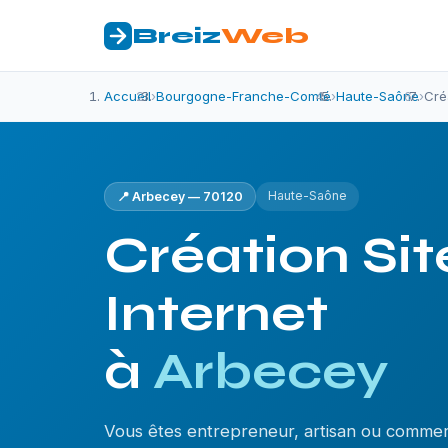
Breiz
Web
Accueil
›
Bourgogne-Franche-Comté
›
Haute-Saône
›
Cré
Haute-Saône
📍 Arbecey — 70120
Création Sit
Internet
à
Arbecey
Vous êtes entrepreneur, artisan ou comme