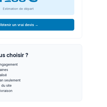
Estimation de départ
btenir un vrai devis →
s choisir ?
 engagement
maines
lisé
an seulement
n du site
livraison