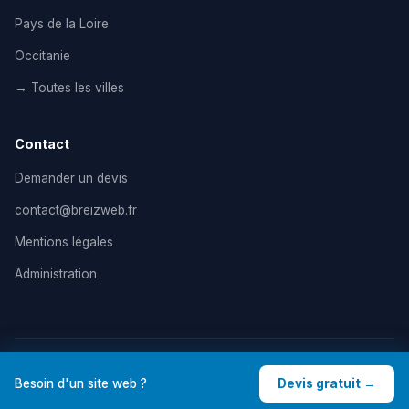
Pays de la Loire
Occitanie
→ Toutes les villes
Contact
Demander un devis
contact@breizweb.fr
Mentions légales
Administration
© 2026 BreizWeb — Agence de création de site internet en
Besoin d'un site web ?
Devis gratuit →
France. Tous droits réservés. |
Mentions légales