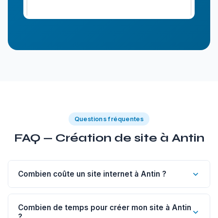
Questions fréquentes
FAQ — Création de site à Antin
Combien coûte un site internet à Antin ?
Un site vitrine de 1 à 5 pages à Antin commence à 1
200€. Un site sur-mesure est à partir de 1 800€, un e-
Combien de temps pour créer mon site à Antin
?
commerce dès 2 500€, un blog dès 500€.