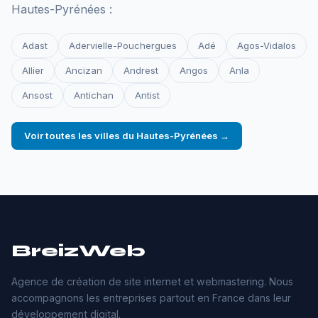
Hautes-Pyrénées :
Adast
Adervielle-Pouchergues
Adé
Agos-Vidalos
Allier
Ancizan
Andrest
Angos
Anla
Ansost
Antichan
Antist
Voir toutes les villes du Hautes-Pyrénées →
BreizWeb
Agence de création de site internet et webmastering. Nous
accompagnons les entreprises partout en France dans leur
développement digital.