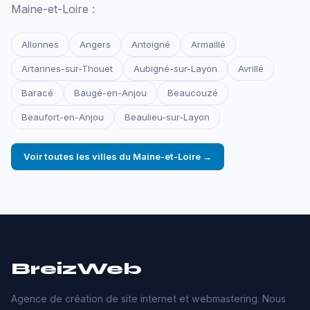
Maine-et-Loire :
Allonnes
Angers
Antoigné
Armaillé
Artannes-sur-Thouet
Aubigné-sur-Layon
Avrillé
Baracé
Baugé-en-Anjou
Beaucouzé
Beaufort-en-Anjou
Beaulieu-sur-Layon
Voir toutes les villes du Maine-et-Loire →
BreizWeb
Agence de création de site internet et webmastering. Nous