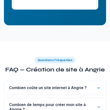
Questions fréquentes
FAQ — Création de site à Angrie
Combien coûte un site internet à Angrie ?
Un site vitrine de 1 à 5 pages à Angrie commence à 1
200€. Un site sur-mesure est à partir de 1 800€, un e-
Combien de temps pour créer mon site à
Angrie ?
commerce dès 2 500€, un blog dès 500€.