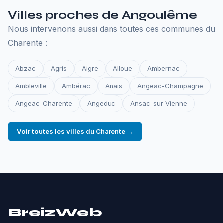
Villes proches de Angoulême
Nous intervenons aussi dans toutes ces communes du
Charente :
Abzac
Agris
Aigre
Alloue
Ambernac
Ambleville
Ambérac
Anais
Angeac-Champagne
Angeac-Charente
Angeduc
Ansac-sur-Vienne
Voir toutes les villes du Charente →
BreizWeb