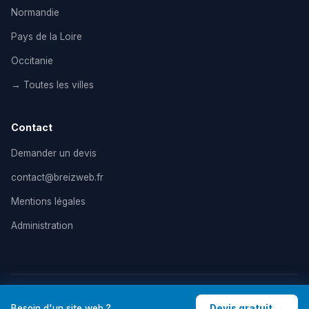
Normandie
Pays de la Loire
Occitanie
→ Toutes les villes
Contact
Demander un devis
contact@breizweb.fr
Mentions légales
Administration
© 2026 BreizWeb — Agence de création de site internet en
Besoin d'un site web ?
Devis gratuit →