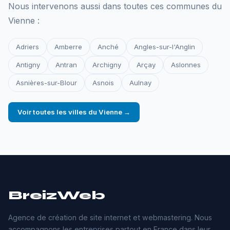
Nous intervenons aussi dans toutes ces communes du
Vienne :
Adriers
Amberre
Anché
Angles-sur-l'Anglin
Antigny
Antran
Archigny
Arçay
Aslonnes
Asnières-sur-Blour
Asnois
Aulnay
Voir toutes les villes du Vienne →
BreizWeb
Agence de création de site internet et webmastering. Nous
accompagnons les entreprises partout en France dans leur