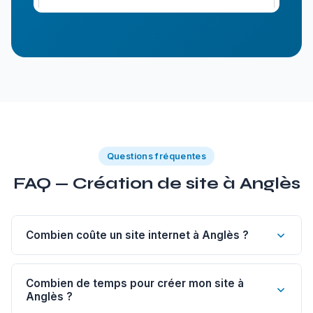
Questions fréquentes
FAQ — Création de site à Anglès
Combien coûte un site internet à Anglès ?
Un site vitrine de 1 à 5 pages à Anglès commence à 1
200€. Un site sur-mesure est à partir de 1 800€, un e-
Combien de temps pour créer mon site à
Anglès ?
commerce dès 2 500€, un blog dès 500€.