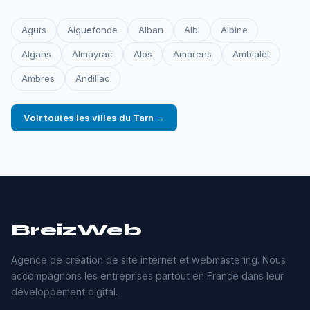
Aguts
Aiguefonde
Alban
Albi
Albine
Algans
Almayrac
Alos
Amarens
Ambialet
Ambres
Andillac
Voir toutes les villes du Tarn →
BreizWeb
Agence de création de site internet et webmastering. Nous
accompagnons les entreprises partout en France dans leur
développement digital.