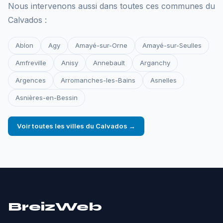
Nous intervenons aussi dans toutes ces communes du
Calvados :
Ablon
Agy
Amayé-sur-Orne
Amayé-sur-Seulles
Amfreville
Anisy
Annebault
Arganchy
Argences
Arromanches-les-Bains
Asnelles
Asnières-en-Bessin
Voir toutes les villes du Calvados →
BreizWeb