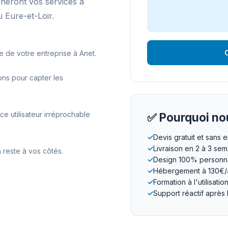
cheront vos services à
 Eure-et-Loir.
O
e de votre entreprise à Anet.
ons pour capter les
 utilisateur irréprochable
✅ Pourquoi nou
✓
Devis gratuit et sans
✓
Livraison en 2 à 3 se
 reste à vos côtés.
✓
Design 100% personna
✓
Hébergement à 130€/
✓
Formation à l'utilisatio
✓
Support réactif après 