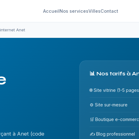
Accueil
Nos services
Villes
Contact
 internet Anet
e
📊 Nos tarifs à A
🌐 Site vitrine (1-5 pages
⚙️ Site sur-mesure
🛒 Boutique e-commer
rçant à Anet (code
✍️ Blog professionnel