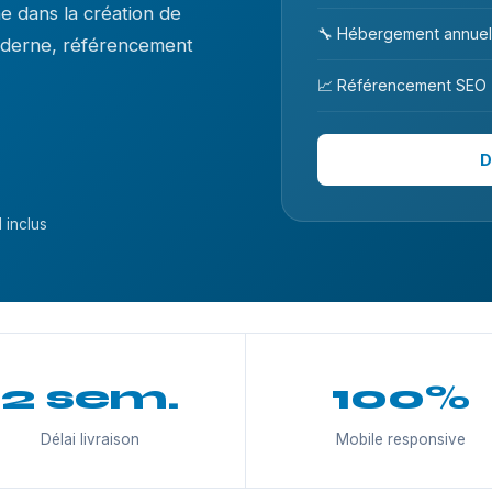
 dans la création de
🔧 Hébergement annuel
moderne, référencement
📈 Référencement SEO
D
 inclus
2 sem.
100%
Délai livraison
Mobile responsive