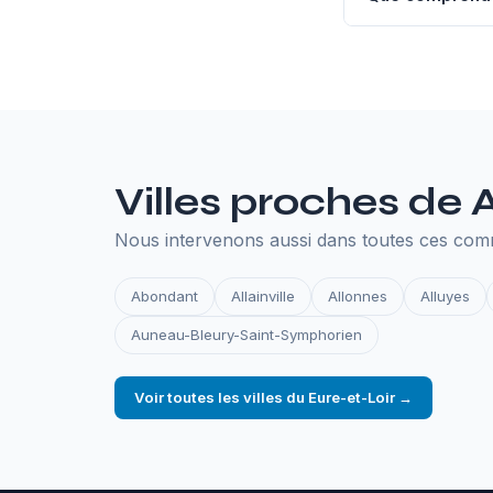
L'hébergement an
SSL, les sauvegar
en ligne.
Villes proches de 
Nous intervenons aussi dans toutes ces com
Abondant
Allainville
Allonnes
Alluyes
Auneau-Bleury-Saint-Symphorien
Voir toutes les villes du Eure-et-Loir →