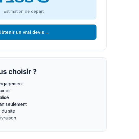
Estimation de départ
btenir un vrai devis →
s choisir ?
 engagement
maines
lisé
an seulement
n du site
livraison