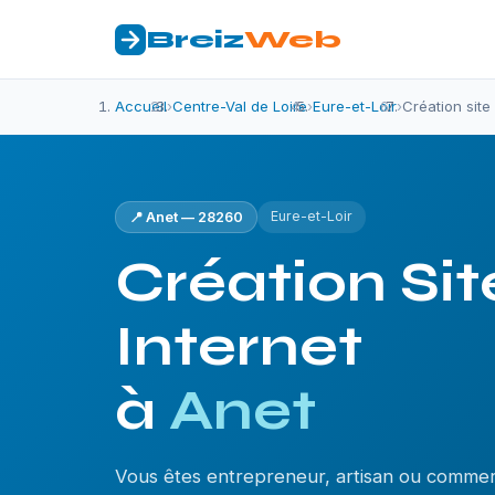
Breiz
Web
Accueil
›
Centre-Val de Loire
›
Eure-et-Loir
›
Création site
Eure-et-Loir
📍 Anet — 28260
Création Sit
Internet
à
Anet
Vous êtes entrepreneur, artisan ou comme