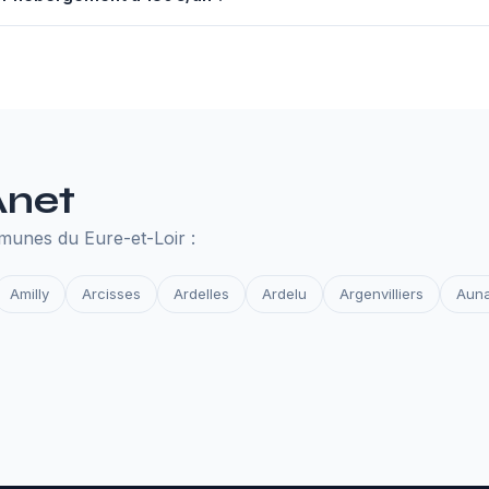
nuel à 130€ comprend un serveur performant, un nom de domaine,
des et la surveillance de disponibilité. Tout ce qu'il faut pour que 
Anet
munes du Eure-et-Loir :
Amilly
Arcisses
Ardelles
Ardelu
Argenvilliers
Aun