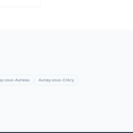
 les certificats
votre site reste
ay-sous-Auneau
Aunay-sous-Crécy