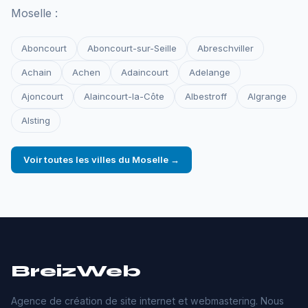
Moselle :
Aboncourt
Aboncourt-sur-Seille
Abreschviller
Achain
Achen
Adaincourt
Adelange
Ajoncourt
Alaincourt-la-Côte
Albestroff
Algrange
Alsting
Voir toutes les villes du Moselle →
BreizWeb
Agence de création de site internet et webmastering. Nous