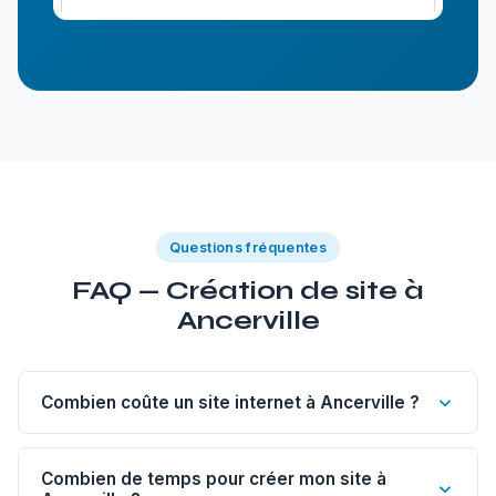
Questions fréquentes
FAQ — Création de site à
Ancerville
Combien coûte un site internet à Ancerville ?
Un site vitrine de 1 à 5 pages à Ancerville commence à
1 200€. Un site sur-mesure est à partir de 1 800€, un
Combien de temps pour créer mon site à