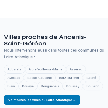
L'hébergement annuel à 130€ comprend un serveur
performant, un nom de domaine, les certificats SSL,
les sauvegardes et la surveillance de disponibilité.
Tout ce qu'il faut pour que votre site reste en ligne.
Villes proches de Ancenis-
Saint-Géréon
Nous intervenons aussi dans toutes ces communes du
Loire-Atlantique :
Abbaretz
Aigrefeuille-sur-Maine
Assérac
Avessac
Basse-Goulaine
Batz-sur-Mer
Besné
Blain
Bouaye
Bouguenais
Boussay
Bouvron
Voir toutes les villes du Loire-Atlantique →