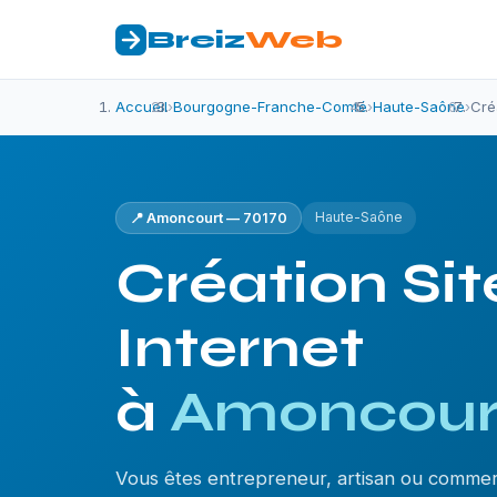
Breiz
Web
Accueil
›
Bourgogne-Franche-Comté
›
Haute-Saône
›
Cré
Haute-Saône
📍 Amoncourt — 70170
Création Sit
Internet
à
Amoncour
Vous êtes entrepreneur, artisan ou comme