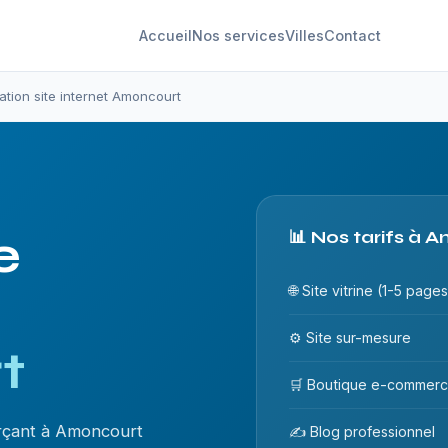
Accueil
Nos services
Villes
Contact
ation site internet Amoncourt
e
📊 Nos tarifs à 
🌐 Site vitrine (1-5 pages
⚙️ Site sur-mesure
t
🛒 Boutique e-commer
rçant à Amoncourt
✍️ Blog professionnel