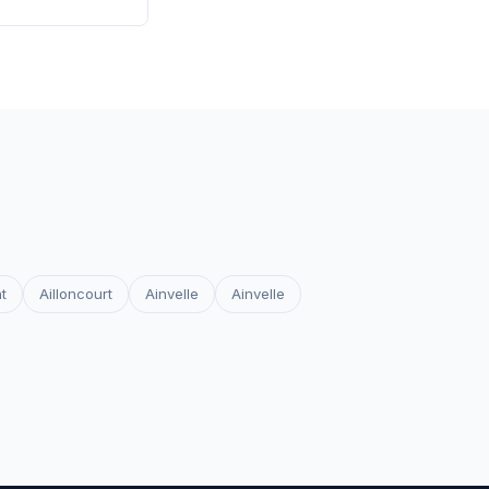
 les certificats
votre site reste
t
Ailloncourt
Ainvelle
Ainvelle