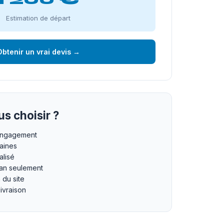
Estimation de départ
btenir un vrai devis →
s choisir ?
 engagement
maines
lisé
an seulement
n du site
livraison