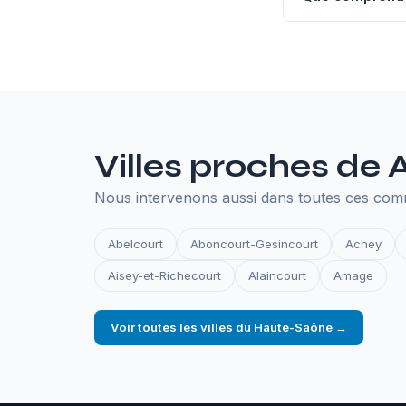
L'hébergement an
SSL, les sauvegar
en ligne.
Villes proches de
Nous intervenons aussi dans toutes ces co
Abelcourt
Aboncourt-Gesincourt
Achey
Aisey-et-Richecourt
Alaincourt
Amage
Voir toutes les villes du Haute-Saône →