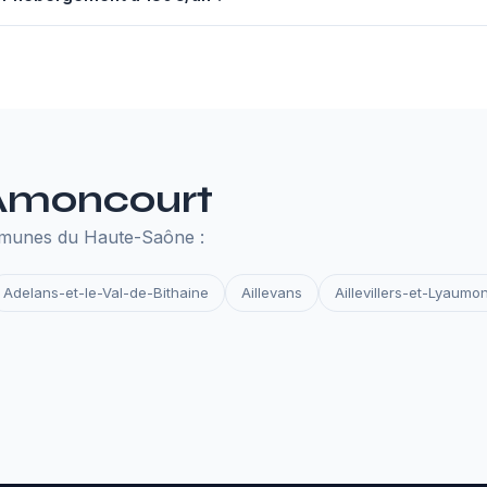
nuel à 130€ comprend un serveur performant, un nom de domaine,
des et la surveillance de disponibilité. Tout ce qu'il faut pour que 
 Amoncourt
mmunes du Haute-Saône :
Adelans-et-le-Val-de-Bithaine
Aillevans
Aillevillers-et-Lyaumon