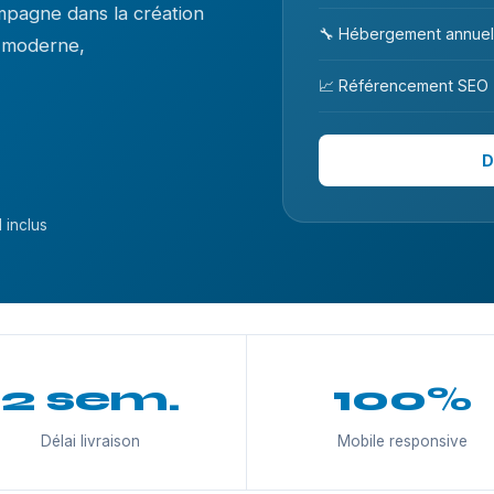
mpagne dans la création
🔧 Hébergement annuel
n moderne,
📈 Référencement SEO
D
 inclus
2 sem.
100%
Délai livraison
Mobile responsive