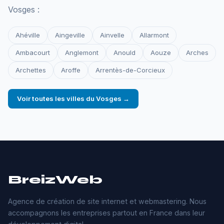
Vosges :
Ahéville
Aingeville
Ainvelle
Allarmont
Ambacourt
Anglemont
Anould
Aouze
Arches
Archettes
Aroffe
Arrentès-de-Corcieux
Voir toutes les villes du Vosges →
BreizWeb
Agence de création de site internet et webmastering. Nous
accompagnons les entreprises partout en France dans leur