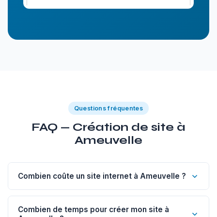
Questions fréquentes
FAQ — Création de site à
Ameuvelle
Combien coûte un site internet à Ameuvelle ?
Un site vitrine de 1 à 5 pages à Ameuvelle commence
à 1 200€. Un site sur-mesure est à partir de 1 800€, un
Combien de temps pour créer mon site à