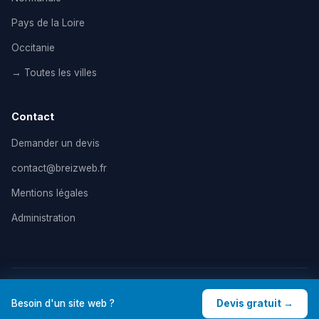
Pays de la Loire
Occitanie
→ Toutes les villes
Contact
Demander un devis
contact@breizweb.fr
Mentions légales
Administration
© 2026 BreizWeb — Agence de création de site internet en
Besoin d'un site web ?
Devis gratuit →
France. Tous droits réservés. |
Mentions légales