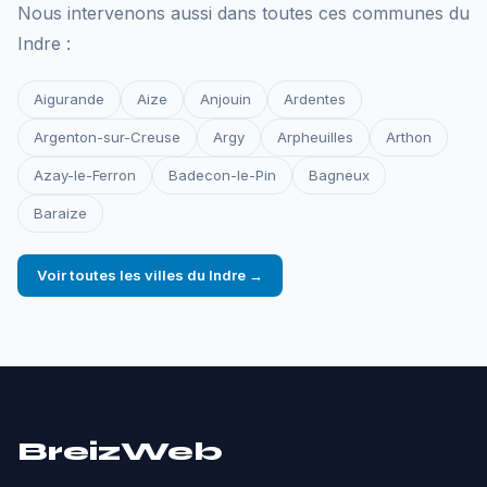
Nous intervenons aussi dans toutes ces communes du
Indre :
Aigurande
Aize
Anjouin
Ardentes
Argenton-sur-Creuse
Argy
Arpheuilles
Arthon
Azay-le-Ferron
Badecon-le-Pin
Bagneux
Baraize
Voir toutes les villes du Indre →
BreizWeb