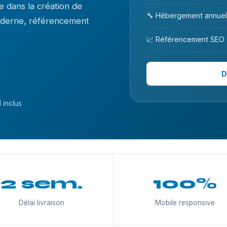
 dans la création de
🔧 Hébergement annuel
moderne, référencement
📈 Référencement SEO
D
 inclus
2 sem.
100%
Délai livraison
Mobile responsive