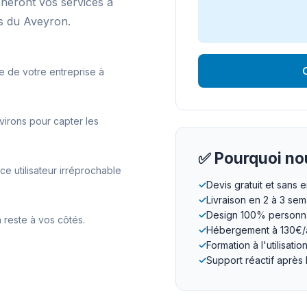
cheront vos services à
s du Aveyron.
O
e de votre entreprise à
virons pour capter les
✅ Pourquoi nou
 utilisateur irréprochable
✓
Devis gratuit et sans
✓
Livraison en 2 à 3 se
✓
Design 100% personna
 reste à vos côtés.
✓
Hébergement à 130€/
✓
Formation à l'utilisatio
✓
Support réactif après 