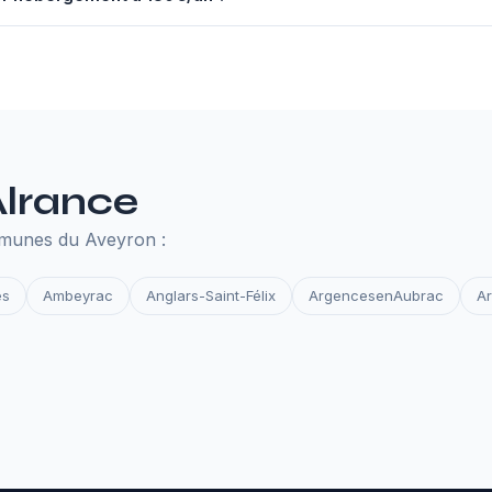
nuel à 130€ comprend un serveur performant, un nom de domaine,
des et la surveillance de disponibilité. Tout ce qu'il faut pour que 
Alrance
mmunes du Aveyron :
es
Ambeyrac
Anglars-Saint-Félix
ArgencesenAubrac
A