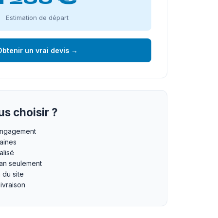
Estimation de départ
btenir un vrai devis →
s choisir ?
 engagement
maines
lisé
an seulement
n du site
livraison