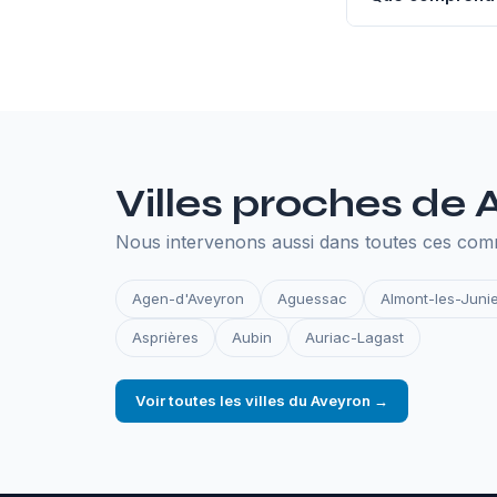
L'hébergement an
SSL, les sauvegar
en ligne.
Villes proches de 
Nous intervenons aussi dans toutes ces co
Agen-d'Aveyron
Aguessac
Almont-les-Juni
Asprières
Aubin
Auriac-Lagast
Voir toutes les villes du Aveyron →