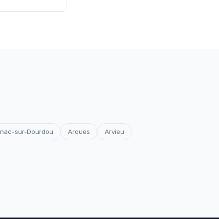
 les certificats
votre site reste
rnac-sur-Dourdou
Arques
Arvieu