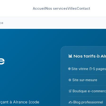
Accueil
Nos services
Villes
Contact
nce
e
📊 Nos tarifs à A
🌐 Site vitrine (1-5 pages
⚙️ Site sur-mesure
🛒 Boutique e-commer
çant à Alrance (code
✍️ Blog professionnel