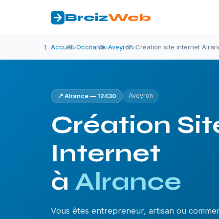
Breiz
Web
Accueil
›
Occitanie
›
Aveyron
›
Création site internet Alra
Aveyron
📍 Alrance — 12430
Création Sit
Internet
à
Alrance
Vous êtes entrepreneur, artisan ou commer