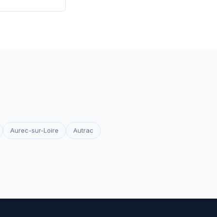
 les certificats
votre site reste
Aurec-sur-Loire
Autrac