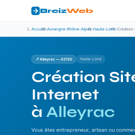
Breiz
Web
Accueil
›
Auvergne-Rhône-Alpes
›
Haute-Loire
›
Création 
Haute-Loire
📍 Alleyrac — 43150
Création Sit
Internet
à
Alleyrac
Vous êtes entrepreneur, artisan ou commer