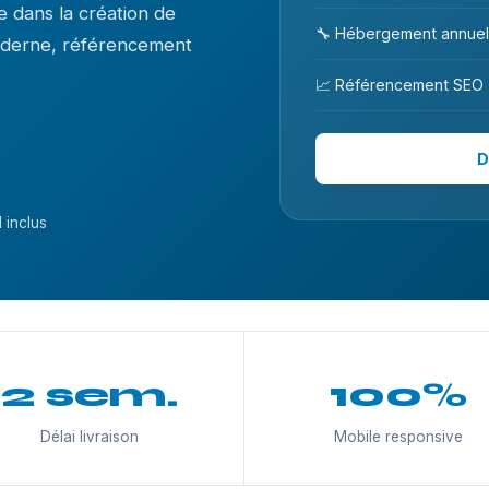
 dans la création de
🔧 Hébergement annuel
moderne, référencement
📈 Référencement SEO
D
 inclus
2 sem.
100%
Délai livraison
Mobile responsive