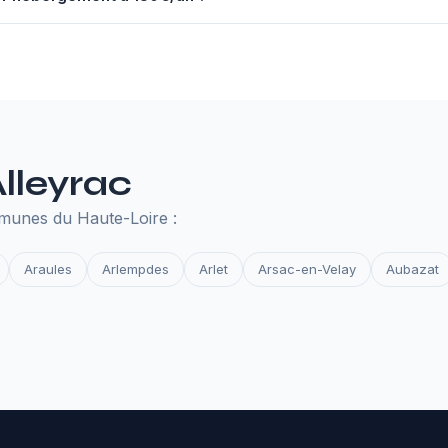
nuel à 130€ comprend un serveur performant, un nom de domaine,
des et la surveillance de disponibilité. Tout ce qu'il faut pour que 
Alleyrac
munes du Haute-Loire :
Araules
Arlempdes
Arlet
Arsac-en-Velay
Aubazat