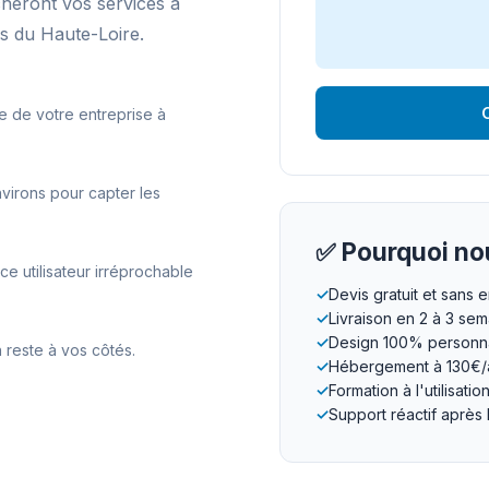
cheront vos services à
s du Haute-Loire.
O
e de votre entreprise à
virons pour capter les
✅ Pourquoi nou
 utilisateur irréprochable
✓
Devis gratuit et sans
✓
Livraison en 2 à 3 se
✓
Design 100% personna
 reste à vos côtés.
✓
Hébergement à 130€/
✓
Formation à l'utilisatio
✓
Support réactif après 