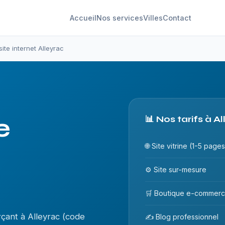
Accueil
Nos services
Villes
Contact
site internet Alleyrac
e
📊 Nos tarifs à A
🌐 Site vitrine (1-5 pages
⚙️ Site sur-mesure
🛒 Boutique e-commer
çant à Alleyrac (code
✍️ Blog professionnel