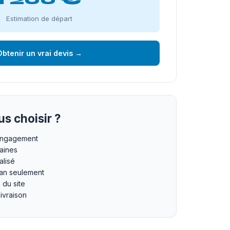
Estimation de départ
btenir un vrai devis →
s choisir ?
 engagement
maines
lisé
an seulement
n du site
livraison