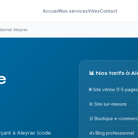
Accueil
Nos services
Villes
Contact
nternet Aleyrac
e
📊 Nos tarifs à A
🌐 Site vitrine (1-5 pages
⚙️ Site sur-mesure
🛒 Boutique e-commer
çant à Aleyrac (code
✍️ Blog professionnel