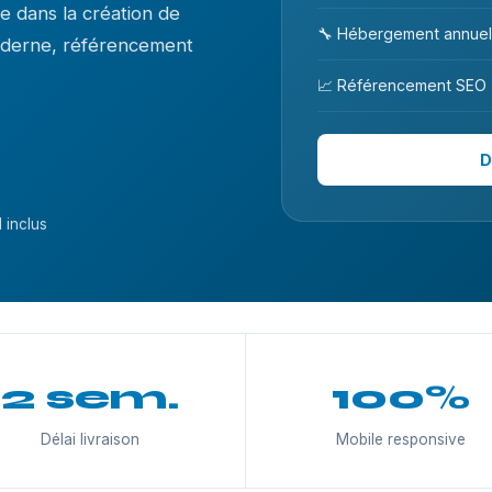
 dans la création de
🔧 Hébergement annuel
moderne, référencement
📈 Référencement SEO
D
 inclus
2 sem.
100%
Délai livraison
Mobile responsive