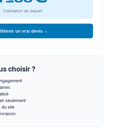
Estimation de départ
btenir un vrai devis →
s choisir ?
 engagement
maines
lisé
an seulement
n du site
livraison