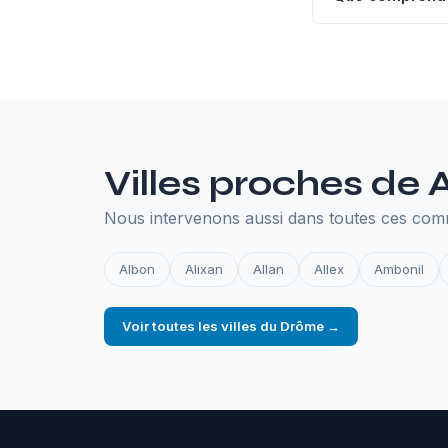
L'hébergement an
SSL, les sauvegar
en ligne.
Villes proches de 
Nous intervenons aussi dans toutes ces co
Albon
Alixan
Allan
Allex
Ambonil
Voir toutes les villes du Drôme →