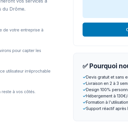
cheront vos services à
s du Drôme.
O
e de votre entreprise à
virons pour capter les
✅ Pourquoi nou
 utilisateur irréprochable
✓
Devis gratuit et sans
✓
Livraison en 2 à 3 se
✓
Design 100% personna
 reste à vos côtés.
✓
Hébergement à 130€/
✓
Formation à l'utilisatio
✓
Support réactif après 