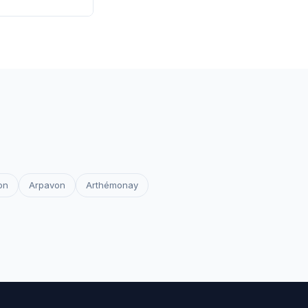
 les certificats
votre site reste
on
Arpavon
Arthémonay