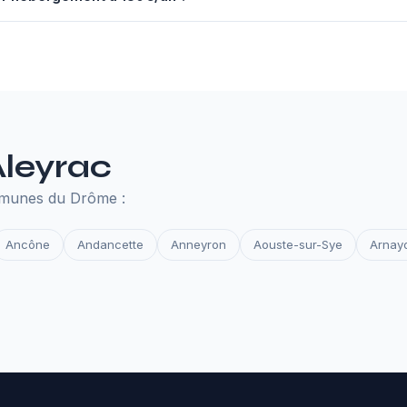
nuel à 130€ comprend un serveur performant, un nom de domaine,
des et la surveillance de disponibilité. Tout ce qu'il faut pour que 
Aleyrac
mmunes du Drôme :
Ancône
Andancette
Anneyron
Aouste-sur-Sye
Arnay