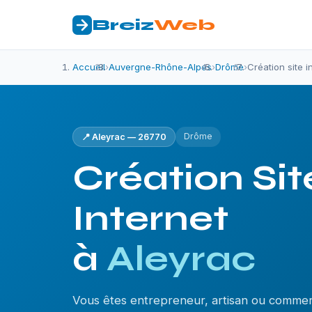
Breiz
Web
Accueil
›
Auvergne-Rhône-Alpes
›
Drôme
›
Création site i
Drôme
📍 Aleyrac — 26770
Création Sit
Internet
à
Aleyrac
Vous êtes entrepreneur, artisan ou commer