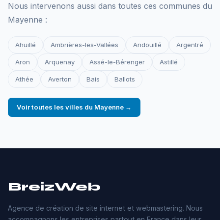
Nous intervenons aussi dans toutes ces communes du
Mayenne :
Ahuillé
Ambrières-les-Vallées
Andouillé
Argentré
Aron
Arquenay
Assé-le-Bérenger
Astillé
Athée
Averton
Bais
Ballots
Voir toutes les villes du Mayenne →
BreizWeb
Agence de création de site internet et webmastering. Nous
accompagnons les entreprises partout en France dans leur