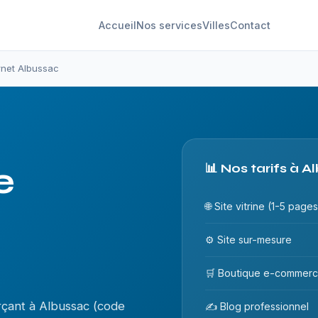
Accueil
Nos services
Villes
Contact
ernet Albussac
e
📊 Nos tarifs à 
🌐 Site vitrine (1-5 pages
⚙️ Site sur-mesure
🛒 Boutique e-commer
çant à Albussac (code
✍️ Blog professionnel