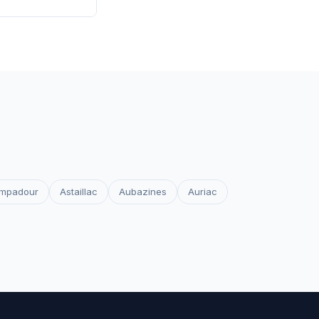
 les certificats
votre site reste
mpadour
Astaillac
Aubazines
Auriac