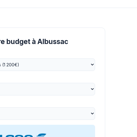
re budget à Albussac
1 200 €