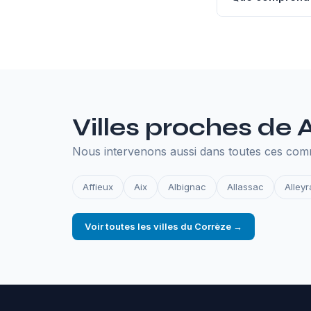
L'hébergement an
SSL, les sauvegar
en ligne.
Villes proches de
Nous intervenons aussi dans toutes ces co
Affieux
Aix
Albignac
Allassac
Alleyr
Voir toutes les villes du Corrèze →