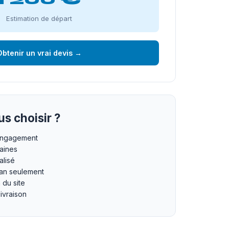
Estimation de départ
btenir un vrai devis →
s choisir ?
 engagement
maines
lisé
an seulement
n du site
livraison