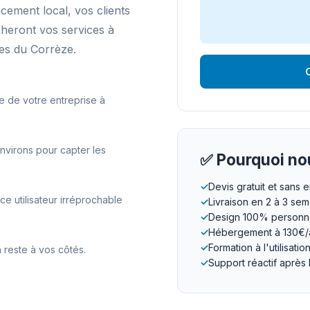
ncement local, vos clients
cheront vos services à
es du Corrèze.
O
e de votre entreprise à
nvirons pour capter les
✅ Pourquoi nou
✓
Devis gratuit et sans
 utilisateur irréprochable
✓
Livraison en 2 à 3 se
✓
Design 100% personna
✓
Hébergement à 130€/
✓
Formation à l'utilisatio
 reste à vos côtés.
✓
Support réactif après 