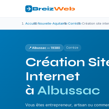
Breiz
Web
Accueil
›
Nouvelle-Aquitaine
›
Corrèze
›
Création site int
Corrèze
📍 Albussac — 19380
Création Sit
Internet
à
Albussac
Vous êtes entrepreneur, artisan ou commer