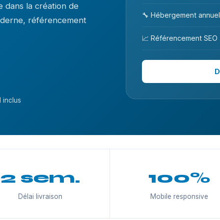
 dans la création de
🔧 Hébergement annuel
moderne, référencement
📈 Référencement SEO
D
 inclus
2 sem.
100%
Délai livraison
Mobile responsive