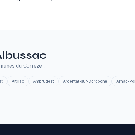
nuel à 130€ comprend un serveur performant, un nom de domaine,
des et la surveillance de disponibilité. Tout ce qu'il faut pour que 
 Albussac
mmunes du Corrèze :
at
Altillac
Ambrugeat
Argentat-sur-Dordogne
Arnac-Po