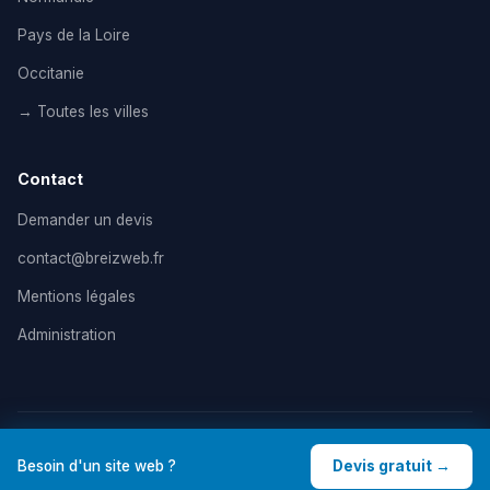
Pays de la Loire
Occitanie
→ Toutes les villes
Contact
Demander un devis
contact@breizweb.fr
Mentions légales
Administration
© 2026 BreizWeb — Agence de création de site internet en
Besoin d'un site web ?
Devis gratuit →
France. Tous droits réservés. |
Mentions légales