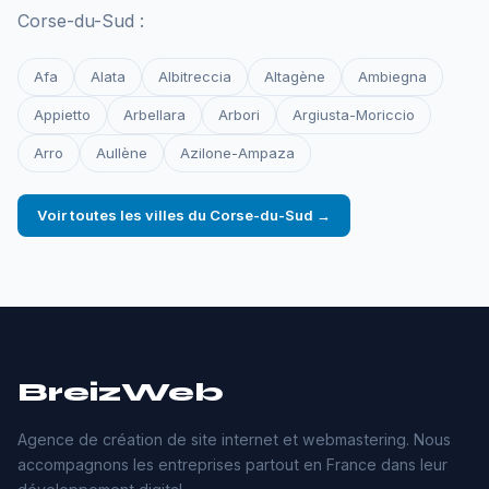
Corse-du-Sud :
Afa
Alata
Albitreccia
Altagène
Ambiegna
Appietto
Arbellara
Arbori
Argiusta-Moriccio
Arro
Aullène
Azilone-Ampaza
Voir toutes les villes du Corse-du-Sud →
BreizWeb
Agence de création de site internet et webmastering. Nous
accompagnons les entreprises partout en France dans leur