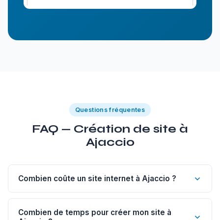
Questions fréquentes
FAQ — Création de site à
Ajaccio
Combien coûte un site internet à Ajaccio ?
Un site vitrine de 1 à 5 pages à Ajaccio commence à 1
200€. Un site sur-mesure est à partir de 1 800€, un e-
Combien de temps pour créer mon site à