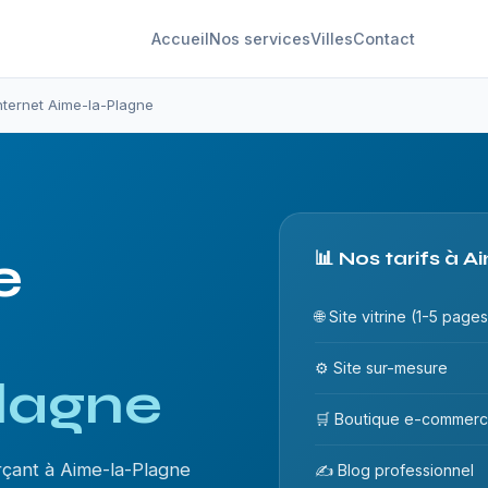
Accueil
Nos services
Villes
Contact
internet Aime-la-Plagne
e
📊 Nos tarifs à 
🌐 Site vitrine (1-5 pages
⚙️ Site sur-mesure
lagne
🛒 Boutique e-commer
çant à Aime-la-Plagne
✍️ Blog professionnel