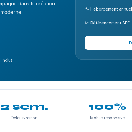
mpagne dans la création
🔧 Hébergement annuel
n moderne,
📈 Référencement SEO
D
 inclus
2 sem.
100%
Délai livraison
Mobile responsive