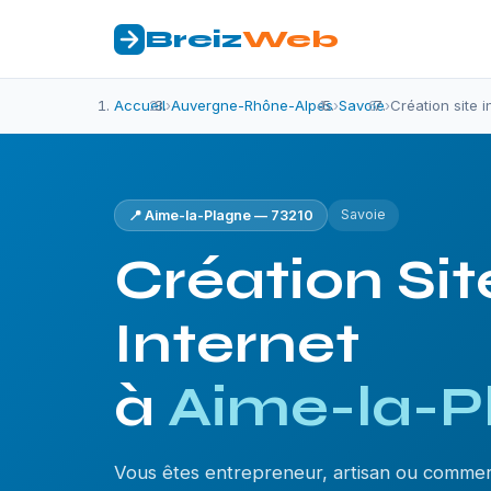
Breiz
Web
Accueil
›
Auvergne-Rhône-Alpes
›
Savoie
›
Création site 
Savoie
📍 Aime-la-Plagne — 73210
Création Sit
Internet
à
Aime-la-P
Vous êtes entrepreneur, artisan ou commer