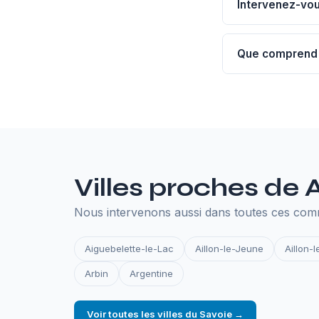
aussi des formul
Intervenez-vo
prioritaires.
Nos échanges se 
obstacle — nos c
Que comprend 
L'hébergement an
SSL, les sauvegar
en ligne.
Villes proches de
Nous intervenons aussi dans toutes ces com
Aiguebelette-le-Lac
Aillon-le-Jeune
Aillon-
Arbin
Argentine
Voir toutes les villes du Savoie →