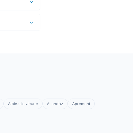
-clés locaux
st pas un
 les certificats
votre site reste
Albiez-le-Jeune
Allondaz
Apremont