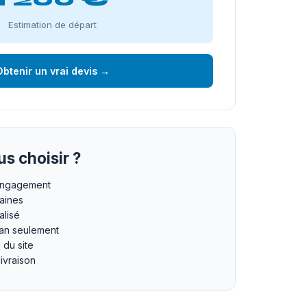
Estimation de départ
btenir un vrai devis →
s choisir ?
 engagement
maines
lisé
an seulement
n du site
livraison