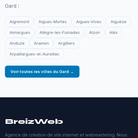
Gard :
Aigremont
Aigues-Mortes
Aigues-Vives
Aiguèze
Aimargues
Allègre-les-Fumades
Alzon
Alès
Anduze
Aramon
Argilliers
Arpaillargues-et-Aureillac
Voir toutes les villes du Gard →
BreizWeb
Agence de création de site internet et webmastering. Nous