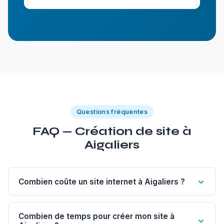
Questions fréquentes
FAQ — Création de site à
Aigaliers
Combien coûte un site internet à Aigaliers ?
Un site vitrine de 1 à 5 pages à Aigaliers commence à 1
200€. Un site sur-mesure est à partir de 1 800€, un e-
Combien de temps pour créer mon site à