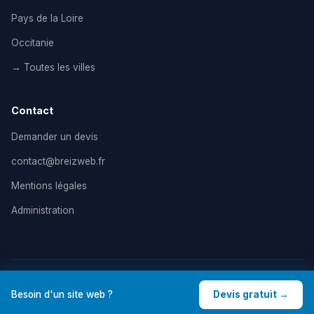
Pays de la Loire
Occitanie
→ Toutes les villes
Contact
Demander un devis
contact@breizweb.fr
Mentions légales
Administration
© 2026 BreizWeb — Agence de création de site internet en
Besoin d'un site web ?
Devis gratuit →
France. Tous droits réservés. |
Mentions légales