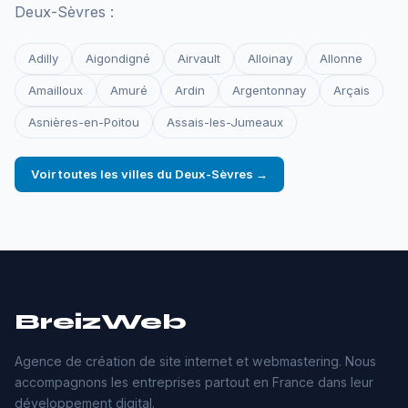
Deux-Sèvres :
Adilly
Aigondigné
Airvault
Alloinay
Allonne
Amailloux
Amuré
Ardin
Argentonnay
Arçais
Asnières-en-Poitou
Assais-les-Jumeaux
Voir toutes les villes du Deux-Sèvres →
BreizWeb
Agence de création de site internet et webmastering. Nous
accompagnons les entreprises partout en France dans leur
développement digital.