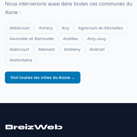
Nous intervenons aussi dans toutes ces communes du
Aisne :
Abbécourt
Achery
Acy
Agnicourt-et-Séchelles
Aisonville-et-Bernoville
Aizelles
Aizy-Jouy
Alaincourt
Allemant
Ambleny
Ambrief
Amifontaine
Voir toutes les villes du Aisne →
BreizWeb