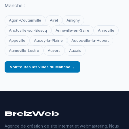
Manche :
Agon-Coutainville
Airel
Amigny
Anctoville-sur-Boscq
Anneville-en-Saire
Annoville
Appeville
Aucey-la-Plaine
Audouville-la-Hubert
Aumeville-Lestre
Auvers
Auxais
Voir toutes les villes du Manche →
BreizWeb
Agence de création de site internet et webmastering. Nous