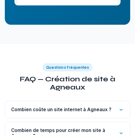
Questions fréquentes
FAQ — Création de site à
Agneaux
Combien coûte un site internet à Agneaux ?
Un site vitrine de 1 à 5 pages à Agneaux commence à 1
200€. Un site sur-mesure est à partir de 1 800€, un e-
Combien de temps pour créer mon site à