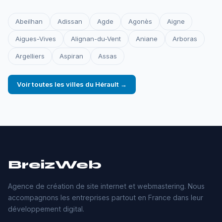
Abeilhan
Adissan
Agde
Agonès
Aigne
Aigues-Vives
Alignan-du-Vent
Aniane
Arboras
Argelliers
Aspiran
Assas
Voir toutes les villes du Hérault →
BreizWeb
Agence de création de site internet et webmastering. Nous
accompagnons les entreprises partout en France dans leur
développement digital.