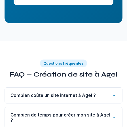
Questions fréquentes
FAQ — Création de site à Agel
Combien coûte un site internet à Agel ?
Un site vitrine de 1 à 5 pages à Agel commence à 1
200€. Un site sur-mesure est à partir de 1 800€, un e-
Combien de temps pour créer mon site à Agel
?
commerce dès 2 500€, un blog dès 500€.